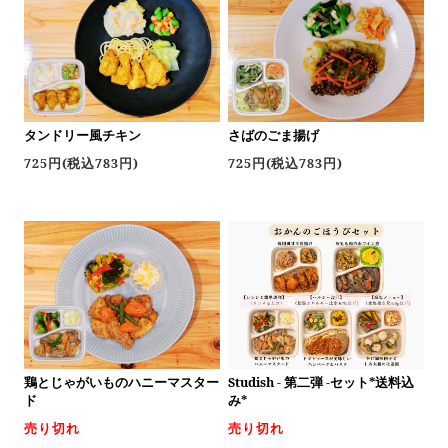
タンドリー風チキン
さばのごま揚げ
725円(税込783円)
725円(税込783円)
鶏とじゃがいものハニーマスター
Studish - 第二弾 -セット*送料込
ド
み*
売り切れ
売り切れ