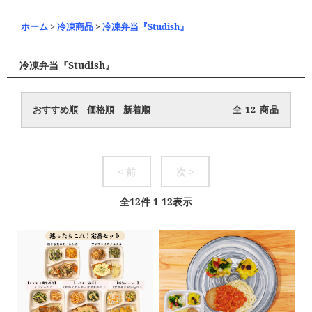
ホーム
>
冷凍商品
>
冷凍弁当『Studish』
冷凍弁当『Studish』
おすすめ順
価格順
新着順
全
12
商品
< 前
次 >
全
12
件
1
-
12
表示