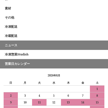
素材
その他
冷凍配送
冷蔵配送
ニュース
冷凍惣菜Studish
営業日カレンダー
2026年8月
日
月
火
水
木
金
土
1
2
3
4
5
6
7
8
9
10
11
12
13
14
15