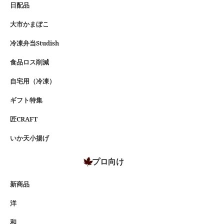
日配品
大市かまぼこ
冷凍弁当Studish
食品ロス削減
自宅用（冷凍）
ギフト特集
匠CRAFT
いか天小揚げ
プロ向け
新商品
洋
和