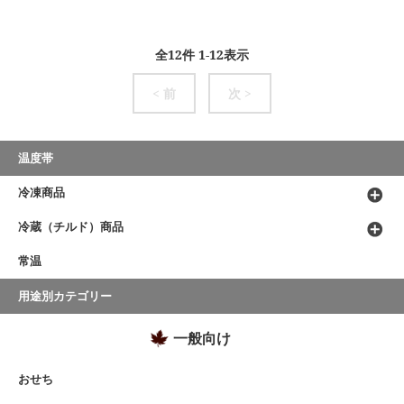
全
12
件
1
-
12
表示
< 前
次 >
温度帯
冷凍商品
冷蔵（チルド）商品
常温
用途別カテゴリー
一般向け
おせち