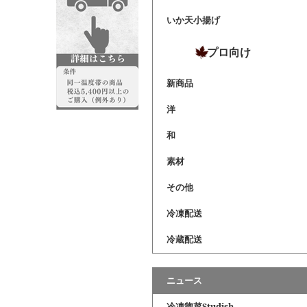
いか天小揚げ
プロ向け
新商品
洋
和
素材
その他
冷凍配送
冷蔵配送
ニュース
冷凍惣菜Studish