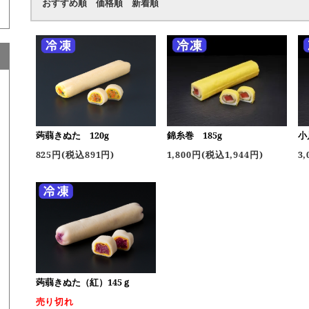
おすすめ順
価格順
新着順
蒟蒻きぬた 120g
錦糸巻 185g
小
825円(税込891円)
1,800円(税込1,944円)
3
蒟蒻きぬた（紅）145ｇ
売り切れ