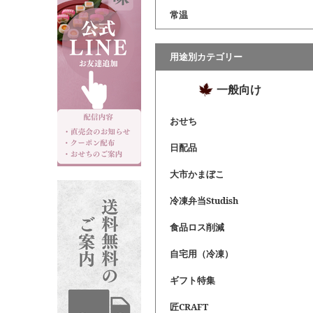
常温
用途別カテゴリー
一般向け
おせち
日配品
大市かまぼこ
冷凍弁当Studish
食品ロス削減
自宅用（冷凍）
ギフト特集
匠CRAFT